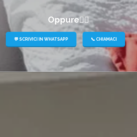
Oppure👇🏻
💬 SCRIVICI IN WHATSAPP
📞 CHIAMACI